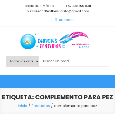
Saltar
Loreto BCS, México
+52 438 109 8311
al
bubblesandfeathers.loreto@gmail.com
contenido
Acceder
Shop Bubbles Feathers And
Todo para tu mascota.
More
ETIQUETA:
COMPLEMENTO PARA PEZ
Inicio
Productos
complemento para pez