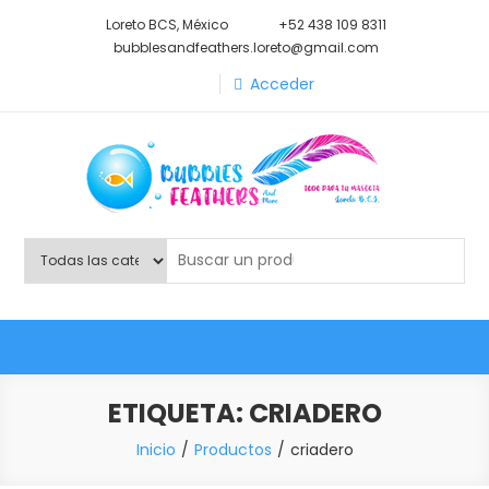
Saltar
Loreto BCS, México
+52 438 109 8311
al
bubblesandfeathers.loreto@gmail.com
contenido
Acceder
Shop Bubbles Feathers And
Todo para tu mascota.
More
ETIQUETA:
CRIADERO
Inicio
Productos
criadero