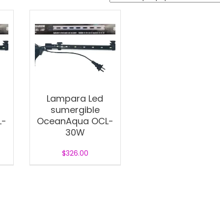
Lampara Led
sumergible
L-
OceanAqua OCL-
30W
$
326.00