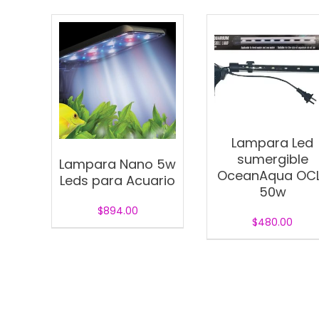
Lampara Led
sumergible
Lampara Nano 5w
OceanAqua OC
Leds para Acuario
50w
$
894.00
$
480.00