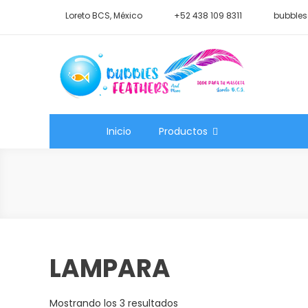
Saltar
Loreto BCS, México
+52 438 109 8311
bubbles
al
contenido
Shop Bubbles Feathers A
Todo para tu mascota.
Inicio
Productos
LAMPARA
Mostrando los 3 resultados