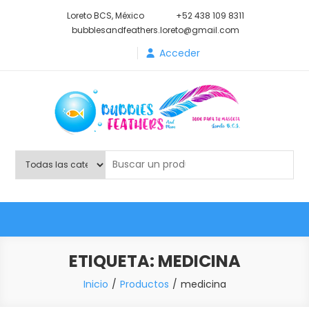
Saltar
Loreto BCS, México
+52 438 109 8311
al
bubblesandfeathers.loreto@gmail.com
contenido
Acceder
Shop Bubbles Feathers And
Todo para tu mascota.
More
ETIQUETA:
MEDICINA
Inicio
Productos
medicina