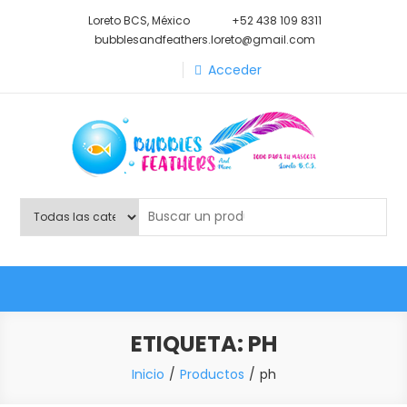
Saltar
Loreto BCS, México
+52 438 109 8311
al
bubblesandfeathers.loreto@gmail.com
contenido
Acceder
Shop Bubbles Feathers And
Todo para tu mascota.
More
ETIQUETA:
PH
Inicio
Productos
ph