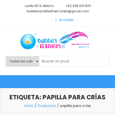
Saltar
Loreto BCS, México
+52 438 109 8311
al
bubblesandfeathers.loreto@gmail.com
contenido
Acceder
Shop Bubbles Feathers And
Todo para tu mascota.
More
ETIQUETA:
PAPILLA PARA CRÍAS
Inicio
Productos
papilla para crías