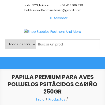
Saltar
Loreto BCS, México
+52 438 109 8311
al
bubblesandfeathers.loreto@gmail.com
contenido
Acceder
Shop Bubbles Feathers And
Todo para tu mascota.
More
PAPILLA PREMIUM PARA AVES
POLLUELOS PSITÁCIDOS CARIÑO
250GR
Inicio
Productos