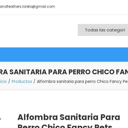
andfeathers.loreto@gmail.com
nd More
A SANITARIA PARA PERRO CHICO FA
icio
Productos
Alfombra sanitaria para perro Chico Fancy Pe
Alfombra Sanitaria Para
Perro Chico Fancy Pets