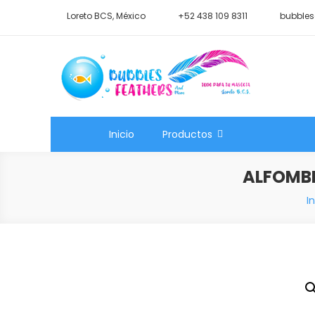
Saltar
Loreto BCS, México
+52 438 109 8311
bubbles
al
contenido
Shop Bubbles Feathers A
Todo para tu mascota.
Inicio
Productos
ALFOMBR
In