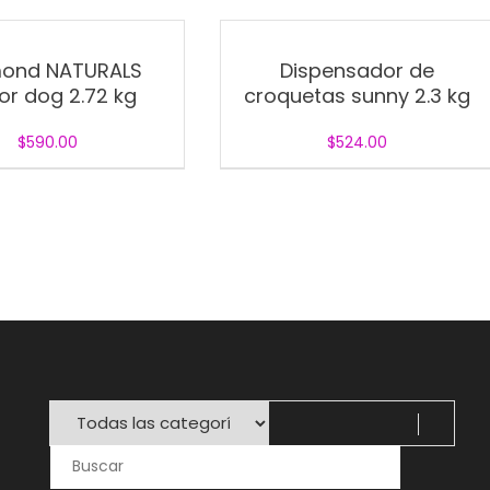
ond NATURALS
Dispensador de
or dog 2.72 kg
croquetas sunny 2.3 kg
$
590.00
$
524.00