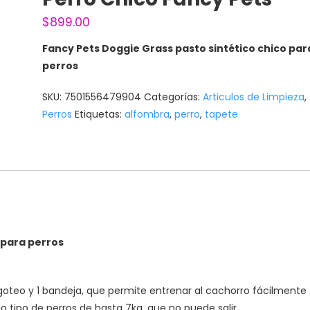
$
899.00
Fancy Pets Doggie Grass pasto sintético chico par
perros
SKU:
7501556479904
Categorías:
Articulos de Limpieza
,
Perros
Etiquetas:
alfombra
,
perro
,
tapete
 para perros
e goteo y 1 bandeja, que permite entrenar al cachorro fácilmente
o tipo de perros de hasta 7kg, que no puede salir