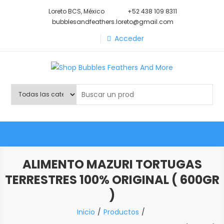
Saltar
Loreto BCS, México
+52 438 109 8311
al
bubblesandfeathers.loreto@gmail.com
contenido
Acceder
Shop Bubbles Feathers And
Todo para tu mascota.
More
ALIMENTO MAZURI TORTUGAS
TERRESTRES 100% ORIGINAL ( 600GR
)
Inicio
Productos