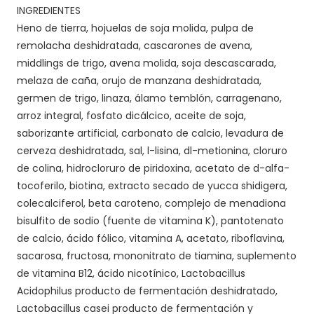
INGREDIENTES
Heno de tierra, hojuelas de soja molida, pulpa de
remolacha deshidratada, cascarones de avena,
middlings de trigo, avena molida, soja descascarada,
melaza de caña, orujo de manzana deshidratada,
germen de trigo, linaza, álamo temblón, carragenano,
arroz integral, fosfato dicálcico, aceite de soja,
saborizante artificial, carbonato de calcio, levadura de
cerveza deshidratada, sal, l-lisina, dl-metionina, cloruro
de colina, hidrocloruro de piridoxina, acetato de d-alfa-
tocoferilo, biotina, extracto secado de yucca shidigera,
colecalciferol, beta caroteno, complejo de menadiona
bisulfito de sodio (fuente de vitamina K), pantotenato
de calcio, ácido fólico, vitamina A, acetato, riboflavina,
sacarosa, fructosa, mononitrato de tiamina, suplemento
de vitamina B12, ácido nicotínico, Lactobacillus
Acidophilus producto de fermentación deshidratado,
Lactobacillus casei producto de fermentación y