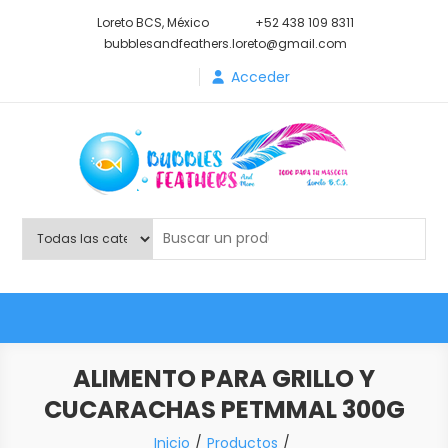
Saltar
Loreto BCS, México
+52 438 109 8311
al
bubblesandfeathers.loreto@gmail.com
contenido
Acceder
Shop Bubbles Feathers And
Todo para tu mascota.
More
ALIMENTO PARA GRILLO Y
CUCARACHAS PETMMAL 300G
Inicio
Productos