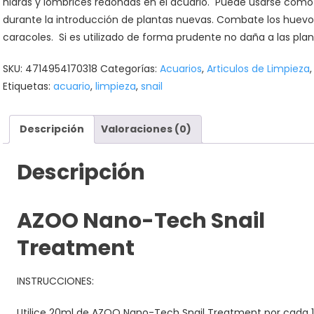
hidras y lombrices redondas en el acuario.
Puede usarse como
durante la introducción de plantas nuevas. Combate los huevo
caracoles.
Si es utilizado de forma prudente no daña a las plan
SKU:
4714954170318
Categorías:
Acuarios
,
Articulos de Limpieza
Etiquetas:
acuario
,
limpieza
,
snail
Descripción
Valoraciones (0)
Descripción
AZOO Nano-Tech Snail
Treatment
INSTRUCCIONES:
Utilice 20ml de AZOO Nano-Tech Snail Treatment por cada 10