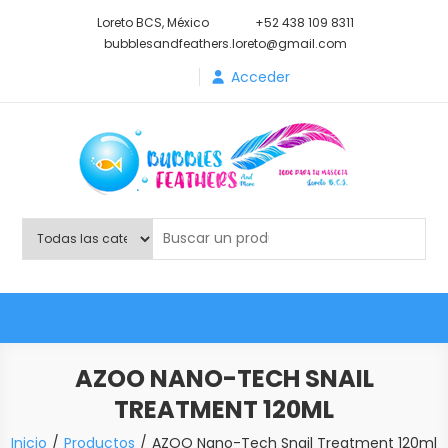
Saltar
Loreto BCS, México
+52 438 109 8311
al
bubblesandfeathers.loreto@gmail.com
contenido
Acceder
Shop Bubbles Feathers And
Todo para tu mascota.
More
AZOO NANO-TECH SNAIL
TREATMENT 120ML
Inicio
Productos
AZOO Nano-Tech Snail Treatment 120ml