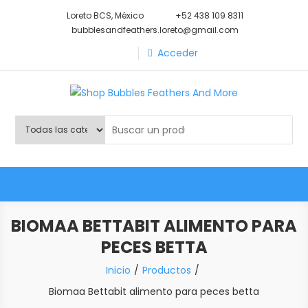
Saltar
Loreto BCS, México
+52 438 109 8311
al
bubblesandfeathers.loreto@gmail.com
contenido
Acceder
Shop Bubbles Feathers And
Todo para tu mascota.
More
BIOMAA BETTABIT ALIMENTO PARA
PECES BETTA
Inicio
Productos
Biomaa Bettabit alimento para peces betta