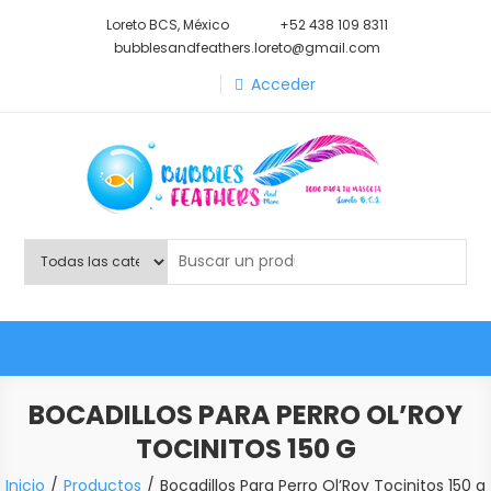
Saltar
Loreto BCS, México
+52 438 109 8311
al
bubblesandfeathers.loreto@gmail.com
contenido
Acceder
Shop Bubbles Feathers And
Todo para tu mascota.
More
BOCADILLOS PARA PERRO OL’ROY
TOCINITOS 150 G
Inicio
Productos
Bocadillos Para Perro Ol’Roy Tocinitos 150 g