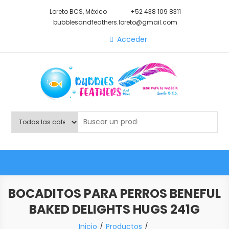
Saltar
Loreto BCS, México
+52 438 109 8311
al
bubblesandfeathers.loreto@gmail.com
contenido
Acceder
Shop Bubbles Feathers And
Todo para tu mascota.
More
BOCADITOS PARA PERROS BENEFUL
BAKED DELIGHTS HUGS 241G
Inicio
Productos