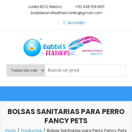
Saltar
Loreto BCS, México
+52 438 109 8311
al
bubblesandfeathers.loreto@gmail.com
contenido
Acceder
Shop Bubbles Feathers And
Todo para tu mascota.
More
BOLSAS SANITARIAS PARA PERRO
FANCY PETS
Inicio
Productos
Bolsas Sanitarias para Perro Fancy Pets