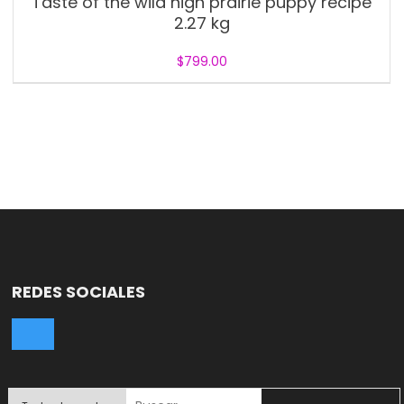
Taste of the wild high prairie puppy recipe
2.27 kg
$
799.00
REDES SOCIALES