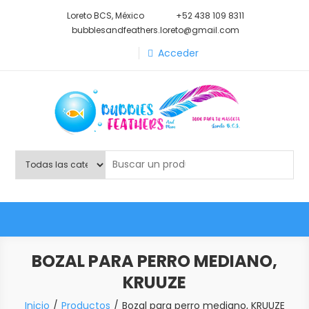
Saltar
Loreto BCS, México
+52 438 109 8311
al
bubblesandfeathers.loreto@gmail.com
contenido
Acceder
Shop Bubbles Feathers And
Todo para tu mascota.
More
BOZAL PARA PERRO MEDIANO,
KRUUZE
Inicio
Productos
Bozal para perro mediano, KRUUZE