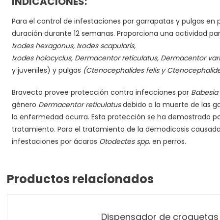
INDICACIONES:
Para el control de infestaciones por garrapatas y pulgas en 
duración durante 12 semanas. Proporciona una actividad p
Ixodes
hexagonus
, Ixodes
scapularis
,
Ixodes
holocyclus
,
Dermacentor
reticulatus
,
Dermacentor
vari
y juveniles) y pulgas
(
Ctenocephalides
felis
y
Ctenocephalid
Bravecto provee protección contra infecciones por
Babesia
género
Dermacentor reticulatus
debido a la muerte de las g
la enfermedad ocurra. Esta protección se ha demostrado po
tratamiento. Para el tratamiento de la demodicosis causad
infestaciones por ácaros
Otodectes spp.
en perros.
Productos relacionados
Dispensador de croquetas 