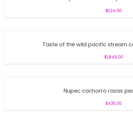
$
524.00
Taste of the wild pacific stream c
$
1,849.00
Nupec cachorro razas pe
$
435.00