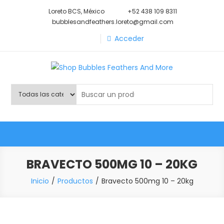
Saltar
Loreto BCS, México
+52 438 109 8311
al
bubblesandfeathers.loreto@gmail.com
contenido
Acceder
Shop Bubbles Feathers And
Todo para tu mascota.
More
BRAVECTO 500MG 10 – 20KG
Inicio
Productos
Bravecto 500mg 10 – 20kg