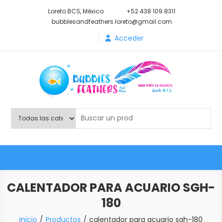
Saltar
Loreto BCS, México
+52 438 109 8311
al
bubblesandfeathers.loreto@gmail.com
contenido
Acceder
Shop Bubbles Feathers And
Todo para tu mascota.
More
CALENTADOR PARA ACUARIO SGH-
180
Inicio
Productos
calentador para acuario sgh-180