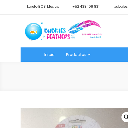
Saltar
Loreto BCS, México
+52 438 109 8311
bubbles
al
contenido
Shop Bubbles Feathers A
Todo para tu mascota.
Inicio
Productos