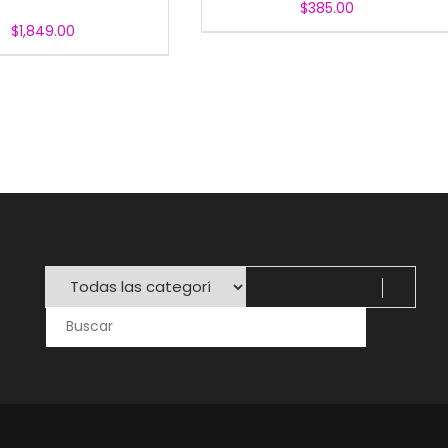
$
385.00
$
1,849.00