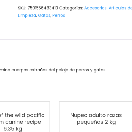
SKU:
7501556483413
Categorías:
Accesorios
,
Articulos d
Limpieza
,
Gatos
,
Perros
mina cuerpos extraños del pelaje de perros y gatos
f the wild pacific
Nupec adulto razas
m canine recipe
pequeñas 2 kg
6.35 kg