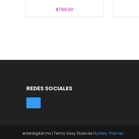
$
799.00
REDES SOCIALES
enterdigital.mx
|
Tema: Easy Store de
Mystery Themes