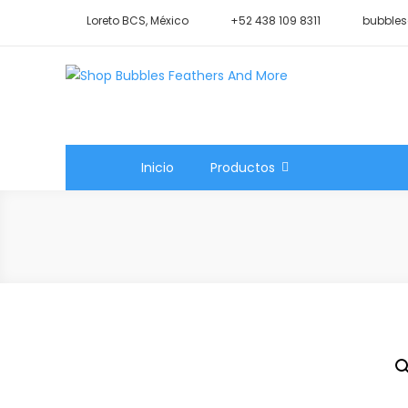
Saltar
Loreto BCS, México
+52 438 109 8311
bubbles
al
contenido
Shop Bubbles Feathers A
Todo para tu mascota.
Inicio
Productos