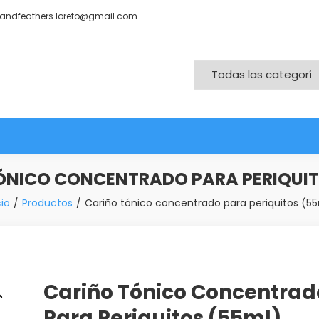
andfeathers.loreto@gmail.com
nd More
ÓNICO CONCENTRADO PARA PERIQUIT
cio
Productos
Cariño tónico concentrado para periquitos (5
Cariño Tónico Concentrad
Para Periquitos (55ml)