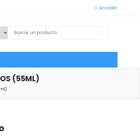
Acceder
OS (55ML)
5ml)
o