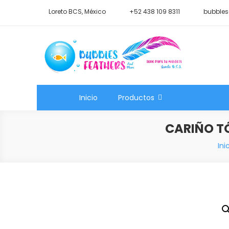
Saltar
Loreto BCS, México
+52 438 109 8311
bubbles
al
contenido
Shop Bubbles Feathers A
Todo para tu mascota.
Inicio
Productos
CARIÑO T
Ini