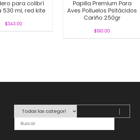
ero para colibrí
Papilla Premium Para
 530 ml, red kite
Aves Polluelos Psitácidos
Cariño 250gr
$
343.00
$
190.00