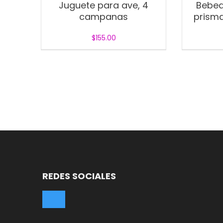
Juguete para ave, 4
Bebed
campanas
prisma
$
155.00
REDES SOCIALES