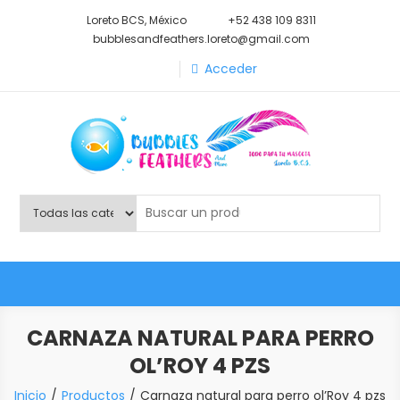
Saltar
Loreto BCS, México
+52 438 109 8311
al
bubblesandfeathers.loreto@gmail.com
contenido
Acceder
Shop Bubbles Feathers And
Todo para tu mascota.
More
CARNAZA NATURAL PARA PERRO
OL’ROY 4 PZS
Inicio
Productos
Carnaza natural para perro ol’Roy 4 pzs