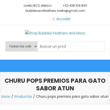
Saltar
Loreto BCS, México
+52 438 109 8311
al
bubblesandfeathers.loreto@gmail.com
contenido
Acceder
Shop Bubbles Feathers And
Todo para tu mascota.
More
CHURU POPS PREMIOS PARA GATO
SABOR ATUN
Inicio
Productos
Churu pops premios para gato sabor atun