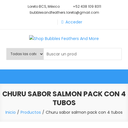
Saltar
Loreto BCS, México
+52 438 109 8311
al
bubblesandfeathers.loreto@gmail.com
contenido
Acceder
Shop Bubbles Feathers And
Todo para tu mascota.
More
CHURU SABOR SALMON PACK CON 4
TUBOS
Inicio
Productos
Churu sabor salmon pack con 4 tubos