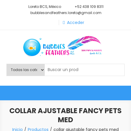
Saltar
Loreto BCS, México
+52 438 109 8311
al
bubblesandfeathers.loreto@gmail.com
contenido
Acceder
Shop Bubbles Feathers And
Todo para tu mascota.
More
COLLAR AJUSTABLE FANCY PETS
MED
Inicio
Productos
collar ajustable fancy pets med