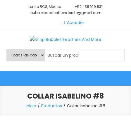
Saltar
Loreto BCS, México
+52 438 109 8311
al
bubblesandfeathers.loreto@gmail.com
contenido
Acceder
Shop Bubbles Feathers And
Todo para tu mascota.
More
COLLAR ISABELINO #8
Inicio
Productos
Collar isabelino #8