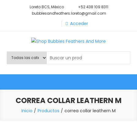
Saltar
Loreto BCS, México
+52 438 109 8311
al
bubblesandfeathers.loreto@gmail.com
contenido
Acceder
Shop Bubbles Feathers And
Todo para tu mascota.
More
CORREA COLLAR LEATHERN M
Inicio
Productos
correa collar leathern M