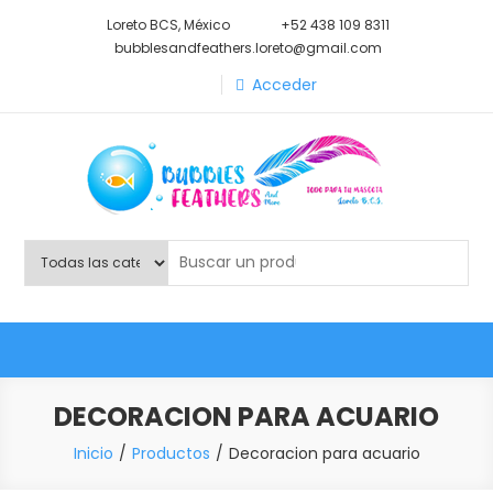
Saltar
Loreto BCS, México
+52 438 109 8311
al
bubblesandfeathers.loreto@gmail.com
contenido
Acceder
Shop Bubbles Feathers And
Todo para tu mascota.
More
DECORACION PARA ACUARIO
Inicio
Productos
Decoracion para acuario