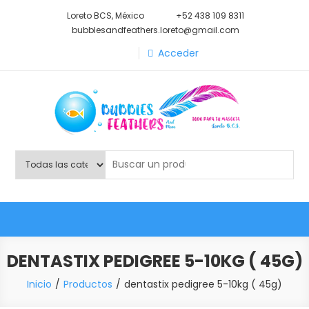
Saltar
Loreto BCS, México
+52 438 109 8311
al
bubblesandfeathers.loreto@gmail.com
contenido
Acceder
Shop Bubbles Feathers And
Todo para tu mascota.
More
DENTASTIX PEDIGREE 5-10KG ( 45G)
Inicio
Productos
dentastix pedigree 5-10kg ( 45g)