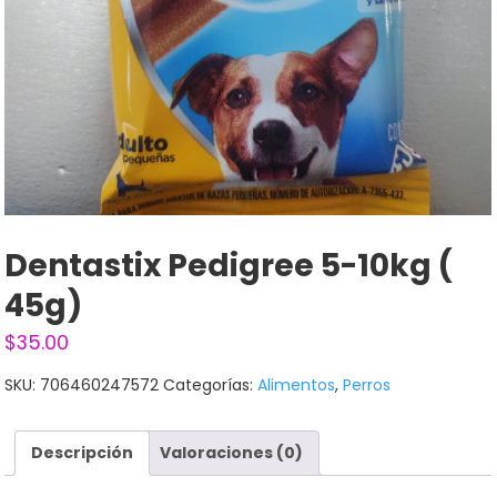
Dentastix Pedigree 5-10kg (
45g)
$
35.00
SKU:
706460247572
Categorías:
Alimentos
,
Perros
Descripción
Valoraciones (0)