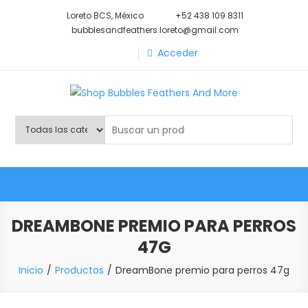
Saltar
Loreto BCS, México
+52 438 109 8311
al
bubblesandfeathers.loreto@gmail.com
contenido
Acceder
Shop Bubbles Feathers And
Todo para tu mascota.
More
DREAMBONE PREMIO PARA PERROS
47G
Inicio
Productos
DreamBone premio para perros 47g