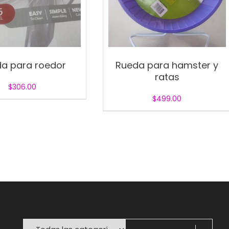
a para roedor
Rueda para hamster y
ratas
$
306.00
$
499.00