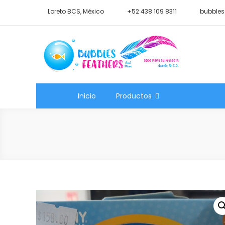
Saltar
Loreto BCS, México
+52 438 109 8311
bubbles
al
contenido
Shop Bubbles Feathers A
Todo para tu mascota.
Inicio
Productos