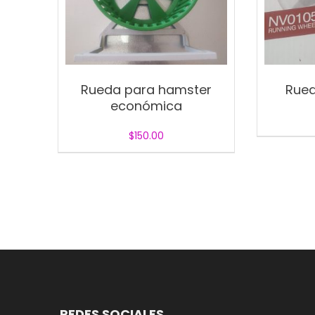
Rueda para hamster
Rued
económica
$
150.00
REDES SOCIALES