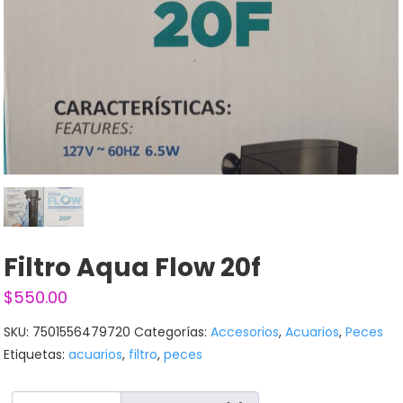
Filtro Aqua Flow 20f
$
550.00
SKU:
7501556479720
Categorías:
Accesorios
,
Acuarios
,
Peces
Etiquetas:
acuarios
,
filtro
,
peces