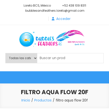
Saltar
Loreto BCS, México
+52 438 109 8311
al
bubblesandfeathers.loreto@gmail.com
contenido
Acceder
Shop Bubbles Feathers And
Todo para tu mascota.
More
FILTRO AQUA FLOW 20F
Inicio
Productos
filtro aqua flow 20f