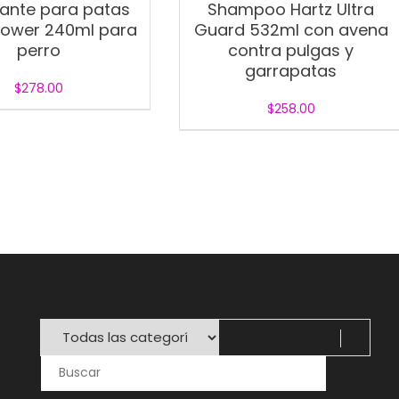
zante para patas
Shampoo Hartz Ultra
Power 240ml para
Guard 532ml con avena
perro
contra pulgas y
garrapatas
$
278.00
$
258.00