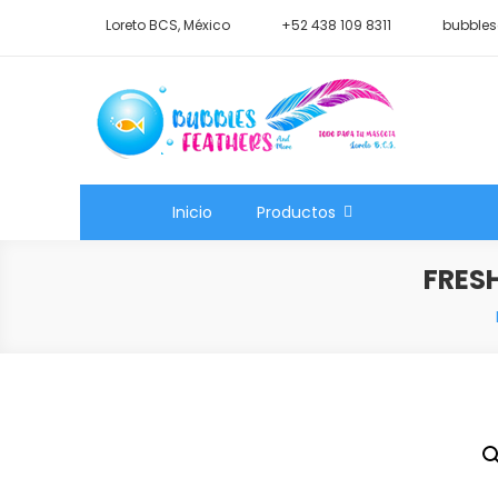
Saltar
Loreto BCS, México
+52 438 109 8311
bubbles
al
contenido
Shop Bubbles Feathers A
Todo para tu mascota.
Inicio
Productos
FRES