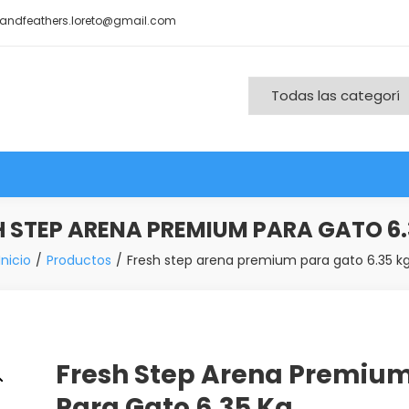
andfeathers.loreto@gmail.com
nd More
H STEP ARENA PREMIUM PARA GATO 6.
Inicio
Productos
Fresh step arena premium para gato 6.35 k
Fresh Step Arena Premiu
Para Gato 6.35 Kg