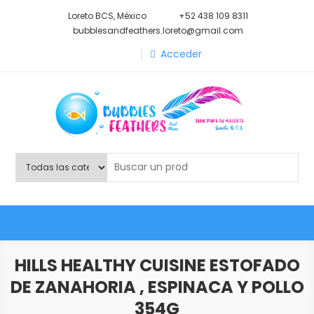
Saltar
Loreto BCS, México
+52 438 109 8311
al
bubblesandfeathers.loreto@gmail.com
contenido
Acceder
Shop Bubbles Feathers And
Todo para tu mascota.
More
HILLS HEALTHY CUISINE ESTOFADO
DE ZANAHORIA , ESPINACA Y POLLO
354G