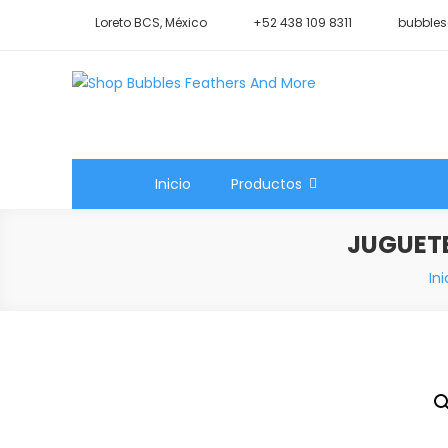
Saltar
Loreto BCS, México
+52 438 109 8311
bubbles
al
contenido
Shop Bubbles Feathers A
Todo para tu mascota.
Inicio
Productos
JUGUET
Ini