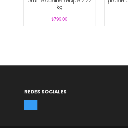
prairie canine recipe 2.27
prairie 
kg
$
799.00
REDES SOCIALES