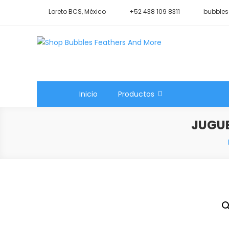
Saltar
Loreto BCS, México
+52 438 109 8311
bubbles
al
contenido
Shop Bubbles Feathers A
Todo para tu mascota.
Inicio
Productos
JUGUE