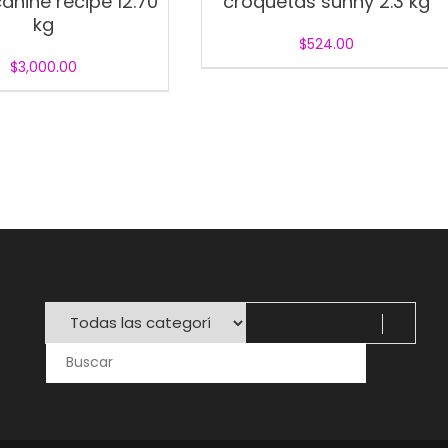
canine recipe 12.70
croquetas sunny 2.3 kg
kg
$
524.00
$
3,000.00