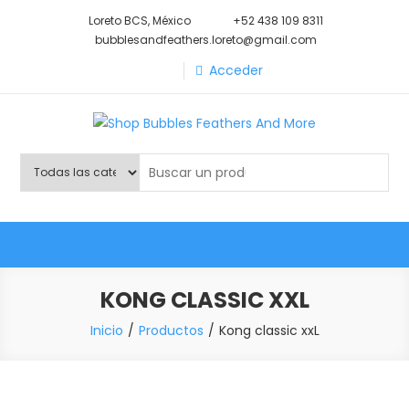
Saltar
Loreto BCS, México
+52 438 109 8311
al
bubblesandfeathers.loreto@gmail.com
contenido
Acceder
Shop Bubbles Feathers And
Todo para tu mascota.
More
KONG CLASSIC XXL
Inicio
Productos
Kong classic xxL