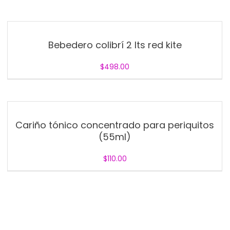
Bebedero colibrí 2 lts red kite
$
498.00
Cariño tónico concentrado para periquitos
(55ml)
$
110.00