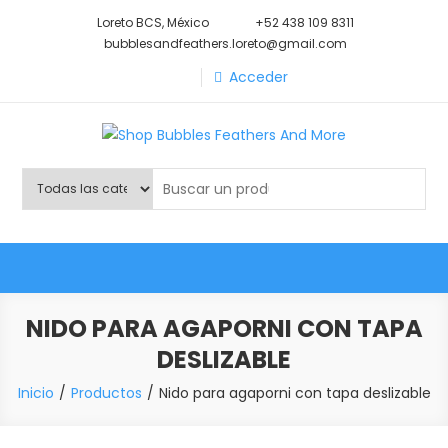
Saltar
Loreto BCS, México
+52 438 109 8311
al
bubblesandfeathers.loreto@gmail.com
contenido
Acceder
Shop Bubbles Feathers And
Todo para tu mascota.
More
NIDO PARA AGAPORNI CON TAPA
DESLIZABLE
Inicio
Productos
Nido para agaporni con tapa deslizable