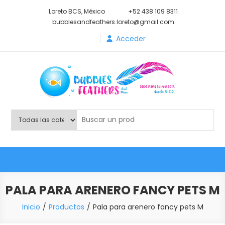
Saltar
Loreto BCS, México
+52 438 109 8311
al
bubblesandfeathers.loreto@gmail.com
contenido
Acceder
Shop Bubbles Feathers And
Todo para tu mascota.
More
PALA PARA ARENERO FANCY PETS M
Inicio
Productos
Pala para arenero fancy pets M