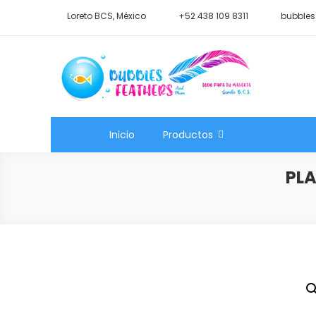
Saltar
Loreto BCS, México
+52 438 109 8311
bubbles
al
contenido
Shop Bubbles Feathers A
Todo para tu mascota.
Inicio
Productos
PLA