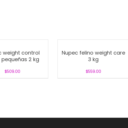
 weight control
Nupec felino weight care
 pequeñas 2 kg
3 kg
$
509.00
$
559.00