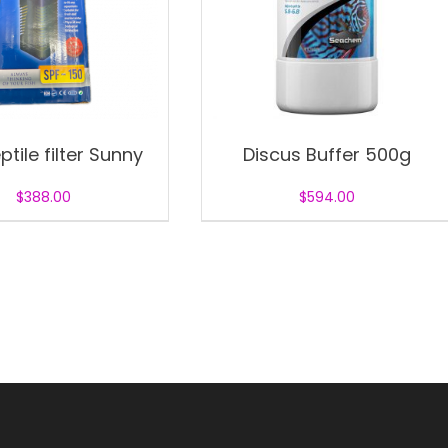
ptile filter Sunny
Discus Buffer 500g
$
388.00
$
594.00