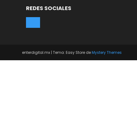
REDES SOCIALES
enterdigital.mx
|
Tema: Easy Store de
Mystery Themes