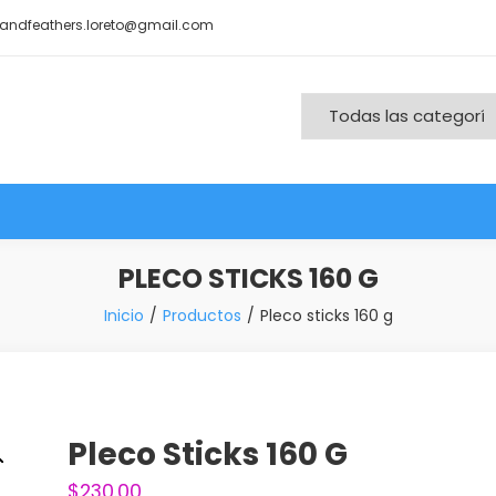
andfeathers.loreto@gmail.com
nd More
PLECO STICKS 160 G
Inicio
Productos
Pleco sticks 160 g
Pleco Sticks 160 G
$
230.00