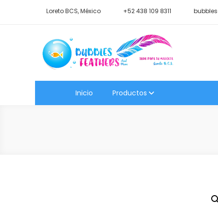
Saltar
Loreto BCS, México
+52 438 109 8311
bubbles
al
contenido
Shop Bubbles Feathers A
Todo para tu mascota.
Inicio
Productos