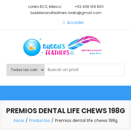
Saltar
Loreto BCS, México
+52 438 109 8311
al
bubblesandfeathers.loreto@gmail.com
contenido
Acceder
Shop Bubbles Feathers And
Todo para tu mascota.
More
PREMIOS DENTAL LIFE CHEWS 198G
Inicio
Productos
Premios dental life chews 198g