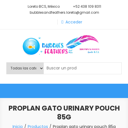
Saltar
Loreto BCS, México
+52 438 109 8311
al
bubblesandfeathers.loreto@gmail.com
contenido
Acceder
Shop Bubbles Feathers And
Todo para tu mascota.
More
PROPLAN GATO URINARY POUCH
85G
Inicio
Productos
Proplan gato urinary pouch 85g