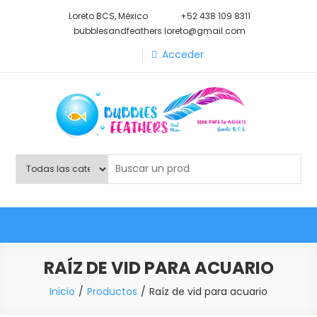
Saltar
Loreto BCS, México
+52 438 109 8311
al
bubblesandfeathers.loreto@gmail.com
contenido
Acceder
Shop Bubbles Feathers And
Todo para tu mascota.
More
RAÍZ DE VID PARA ACUARIO
Inicio
Productos
Raíz de vid para acuario