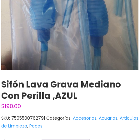
Sifón Lava Grava Mediano
Con Perilla ,AZUL
$
190.00
SKU:
7505500762791
Categorías:
Accesorios
,
Acuarios
,
Articulos
de Limpieza
,
Peces