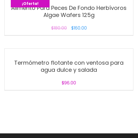
¡Oferta!
Alimento Para Peces De Fondo Herbívoros
Algae Wafers 125g
$
180.00
$
160.00
Termómetro flotante con ventosa para
agua dulce y salada
$
96.00