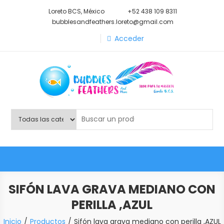
Saltar
Loreto BCS, México
+52 438 109 8311
al
bubblesandfeathers.loreto@gmail.com
contenido
Acceder
Shop Bubbles Feathers And
Todo para tu mascota.
More
SIFÓN LAVA GRAVA MEDIANO CON
PERILLA ,AZUL
Inicio
Productos
Sifón lava grava mediano con perilla ,AZUL