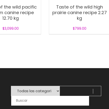
f the wild pacific
Taste of the wild high
m canine recipe
prairie canine recipe 2.27
12.70 kg
kg
$
3,099.00
$
799.00