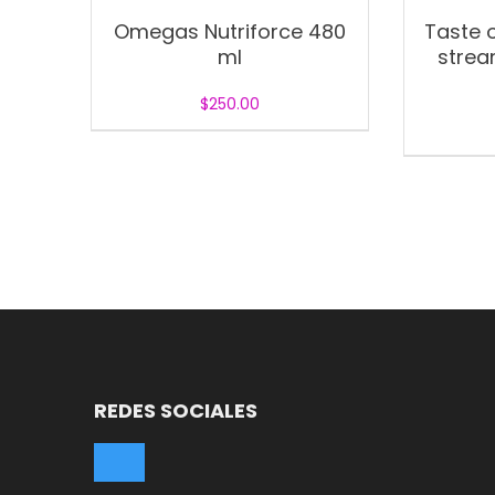
Omegas Nutriforce 480
Taste o
ml
strea
$
250.00
REDES SOCIALES