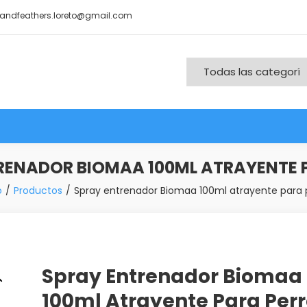
andfeathers.loreto@gmail.com
nd More
RENADOR BIOMAA 100ML ATRAYENTE 
o
Productos
Spray entrenador Biomaa 100ml atrayente para 
Spray Entrenador Biomaa
100ml Atrayente Para Per