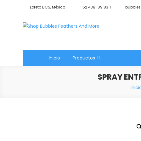
Saltar
Loreto BCS, México
+52 438 109 8311
bubbles
al
contenido
Shop Bubbles Feathers A
Todo para tu mascota.
Inicio
Productos
SPRAY ENT
Inici