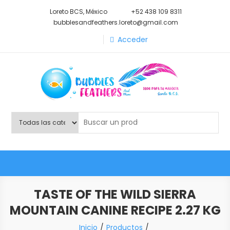
Saltar
Loreto BCS, México
+52 438 109 8311
al
bubblesandfeathers.loreto@gmail.com
contenido
Acceder
Shop Bubbles Feathers And
Todo para tu mascota.
More
TASTE OF THE WILD SIERRA
MOUNTAIN CANINE RECIPE 2.27 KG
Inicio
Productos