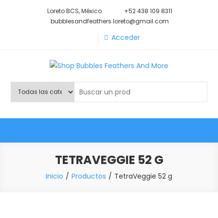
Saltar
Loreto BCS, México
+52 438 109 8311
al
bubblesandfeathers.loreto@gmail.com
contenido
Acceder
Shop Bubbles Feathers And
Todo para tu mascota.
More
TETRAVEGGIE 52 G
Inicio
Productos
TetraVeggie 52 g