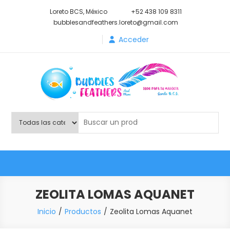
Saltar
Loreto BCS, México
+52 438 109 8311
al
bubblesandfeathers.loreto@gmail.com
contenido
Acceder
Shop Bubbles Feathers And
Todo para tu mascota.
More
ZEOLITA LOMAS AQUANET
Inicio
Productos
Zeolita Lomas Aquanet