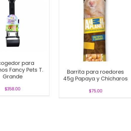
cogedor para
os Fancy Pets T.
Barrita para roedores
Grande
45g Papaya y Chicharos
$
358.00
$
75.00