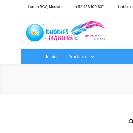
Saltar
Loreto BCS, México
+52 438 109 8311
bubbles
al
contenido
Shop Bubbles Feathers A
Todo para tu mascota.
Inicio
Productos